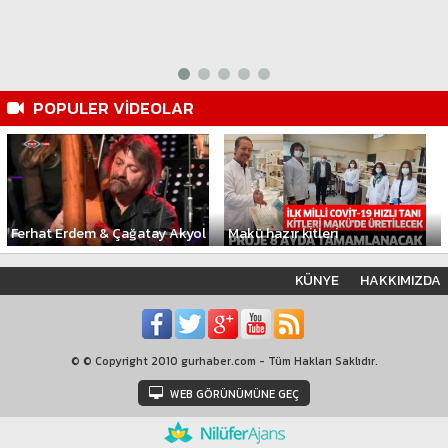
POPULER VİDEOLAR
Ferhat Erdem & Çağatay Akyol
Makü hazır kitleri
KÜNYE
HAKKIMIZDA
© © Copyright 2010 gurhaber.com - Tüm Hakları Saklıdır.
WEB GÖRÜNÜMÜNE GEÇ