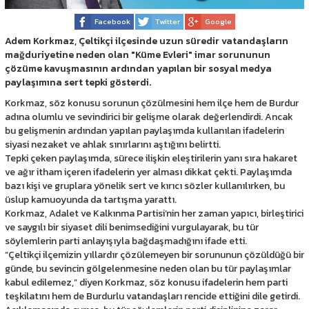
Facebook
Twitter
Google
Adem Korkmaz, Çeltikçi ilçesinde uzun süredir vatandaşların
mağduriyetine neden olan "Küme Evleri" imar sorununun
çözüme kavuşmasının ardından yapılan bir sosyal medya
paylaşımına sert tepki gösterdi.
Korkmaz, söz konusu sorunun çözülmesini hem ilçe hem de Burdur
adına olumlu ve sevindirici bir gelişme olarak değerlendirdi. Ancak
bu gelişmenin ardından yapılan paylaşımda kullanılan ifadelerin
siyasi nezaket ve ahlak sınırlarını aştığını belirtti.
Tepki çeken paylaşımda, sürece ilişkin eleştirilerin yanı sıra hakaret
ve ağır itham içeren ifadelerin yer alması dikkat çekti. Paylaşımda
bazı kişi ve gruplara yönelik sert ve kırıcı sözler kullanılırken, bu
üslup kamuoyunda da tartışma yarattı.
Korkmaz, Adalet ve Kalkınma Partisi’nin her zaman yapıcı, birleştirici
ve saygılı bir siyaset dili benimsediğini vurgulayarak, bu tür
söylemlerin parti anlayışıyla bağdaşmadığını ifade etti.
“Çeltikçi ilçemizin yıllardır çözülemeyen bir sorununun çözüldüğü bir
günde, bu sevincin gölgelenmesine neden olan bu tür paylaşımlar
kabul edilemez,” diyen Korkmaz, söz konusu ifadelerin hem parti
teşkilatını hem de Burdurlu vatandaşları rencide ettiğini dile getirdi.