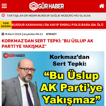
112 OLAYINDA EMNİYET MÜDÜRÜNÜ KORUYAN KİM?
TARTIŞILAN DR NEDİM BURDUR SAĞLIK MÜDÜRÜ MÜ OLACAK
ASANSÖR ARIZASI ENGELLİ VATANDAŞI ÇİLEDEN ÇIKARDI
SON
BURDUR KARAMANLI’DA KAYIP EMEKLİ POLİS BARAJDA ÖLÜ
DAKİKA
BURDUR CHP'DE YENİ DÖNEM
BULUNDU
KİM O İL GENEL MECLİS BAŞKANI
18 Mart 2026 Çarşamba 08:22
SİYASET
İL ÖZEL İDARE DE NELER OLUYOR?
KORKMAZ'DAN SERT TEPKİ: "BU ÜSLUP AK
PARTİ'YE YAKIŞMAZ"
HAYVANCILIK İŞLETMELERİNE EK SÜRE VERİLMEDİ
CHP 'DE RECEP MUTLUCAN KULİSLERİ
ATİLA GÜLDÜK GÜR HABER' DE
BURDUR CHP DE TOPLU İSTİFALAR
112 OLAYINDA EMNİYET MÜDÜRÜNÜ KORUYAN KİM?