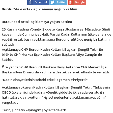
Facebook
Twitter
Google
Burdur'daki ortak açıklamaya yoğun katılım
Burdur’daki ortak açıklamaya yoğun katılım
25 Kasım Kadına Yönelik Şiddete Karşı Uluslararası Mücadele Günü
kapsamında Cumhuriyet Halk Partisi Kadın Kolları’nın ülke genelinde
yaptığı ortak basın açıklamasına Burdur örgütü de geniş bir katılım
sağladı.
Açıklamaya CHP Burdur Kadın Kolları İl Başkanı Şengül Tekin ile
birlikte CHP Merkez İlçe Kadın Kolları Başkanı Atiye Canıgür de
katıldı.
Öte yandan CHP Burdur İl Başkanı Barış Ayten ve CHP Merkez İlçe
Başkanı İlyas Divarcı da kadınlara destek vererek etkinlikte yer aldı.
“Kadın cinayetlerinin sebebi erkek egemen zihniyettir”
Açıklamayı okuyan Kadın Kolları İl Başkanı Şengül Tekin, Türkiye’nin
OECD ülkeleri içinde kadına yönelik şiddette ilk sırada yer aldığını
hatırlatarak, cinayetlerin “kişisel nedenlerle açıklanamayacağını”
vurguladı.
Tekin, şiddetin kaynağını şöyle ifade etti: