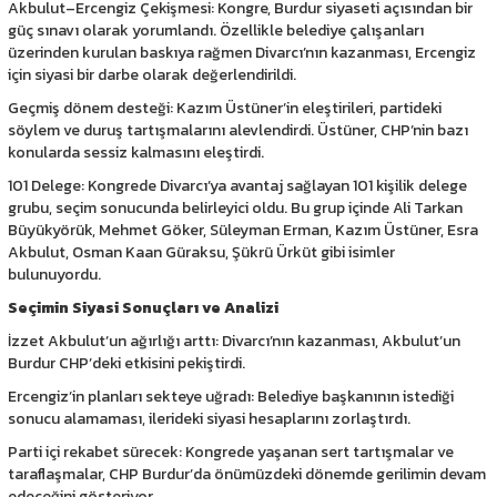
Akbulut–Ercengiz Çekişmesi: Kongre, Burdur siyaseti açısından bir
güç sınavı olarak yorumlandı. Özellikle belediye çalışanları
üzerinden kurulan baskıya rağmen Divarcı’nın kazanması, Ercengiz
için siyasi bir darbe olarak değerlendirildi.
Geçmiş dönem desteği: Kazım Üstüner’in eleştirileri, partideki
söylem ve duruş tartışmalarını alevlendirdi. Üstüner, CHP’nin bazı
konularda sessiz kalmasını eleştirdi.
101 Delege: Kongrede Divarcı’ya avantaj sağlayan 101 kişilik delege
grubu, seçim sonucunda belirleyici oldu. Bu grup içinde Ali Tarkan
Büyükyörük, Mehmet Göker, Süleyman Erman, Kazım Üstüner, Esra
Akbulut, Osman Kaan Güraksu, Şükrü Ürküt gibi isimler
bulunuyordu.
Seçimin Siyasi Sonuçları ve Analizi
İzzet Akbulut’un ağırlığı arttı: Divarcı’nın kazanması, Akbulut’un
Burdur CHP’deki etkisini pekiştirdi.
Ercengiz’in planları sekteye uğradı: Belediye başkanının istediği
sonucu alamaması, ilerideki siyasi hesaplarını zorlaştırdı.
Parti içi rekabet sürecek: Kongrede yaşanan sert tartışmalar ve
taraflaşmalar, CHP Burdur’da önümüzdeki dönemde gerilimin devam
edeceğini gösteriyor.