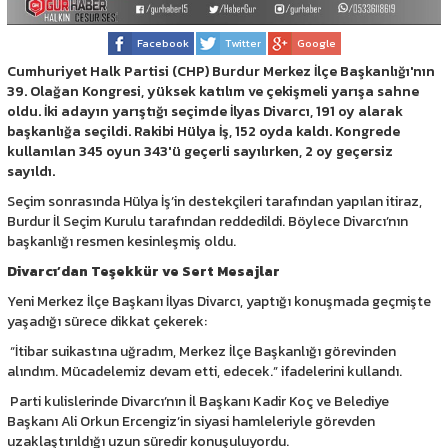
Facebook
Twitter
Google
Cumhuriyet Halk Partisi (CHP) Burdur Merkez İlçe Başkanlığı'nın
39. Olağan Kongresi, yüksek katılım ve çekişmeli yarışa sahne
oldu. İki adayın yarıştığı seçimde İlyas Divarcı, 191 oy alarak
başkanlığa seçildi. Rakibi Hülya İş, 152 oyda kaldı. Kongrede
kullanılan 345 oyun 343'ü geçerli sayılırken, 2 oy geçersiz
sayıldı.
Seçim sonrasında Hülya İş’in destekçileri tarafından yapılan itiraz,
Burdur İl Seçim Kurulu tarafından reddedildi. Böylece Divarcı’nın
başkanlığı resmen kesinleşmiş oldu.
Divarcı’dan Teşekkür ve Sert Mesajlar
Yeni Merkez İlçe Başkanı İlyas Divarcı, yaptığı konuşmada geçmişte
yaşadığı sürece dikkat çekerek:
“İtibar suikastına uğradım, Merkez İlçe Başkanlığı görevinden
alındım. Mücadelemiz devam etti, edecek.” ifadelerini kullandı.
Parti kulislerinde Divarcı’nın İl Başkanı Kadir Koç ve Belediye
Başkanı Ali Orkun Ercengiz’in siyasi hamleleriyle görevden
uzaklaştırıldığı uzun süredir konuşuluyordu.