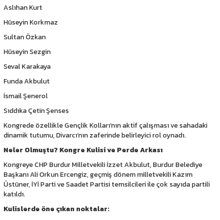
Aslıhan Kurt
Hüseyin Korkmaz
Sultan Özkan
Hüseyin Sezgin
Seval Karakaya
Funda Akbulut
İsmail Şenerol
Sıddıka Çetin Şenses
Kongrede özellikle Gençlik Kolları’nın aktif çalışması ve sahadaki
dinamik tutumu, Divarcı’nın zaferinde belirleyici rol oynadı.
Neler Olmuştu? Kongre Kulisi ve Perde Arkası
Kongreye CHP Burdur Milletvekili İzzet Akbulut, Burdur Belediye
Başkanı Ali Orkun Ercengiz, geçmiş dönem milletvekili Kazım
Üstüner, İYİ Parti ve Saadet Partisi temsilcileri ile çok sayıda partili
katıldı.
Kulislerde öne çıkan noktalar: