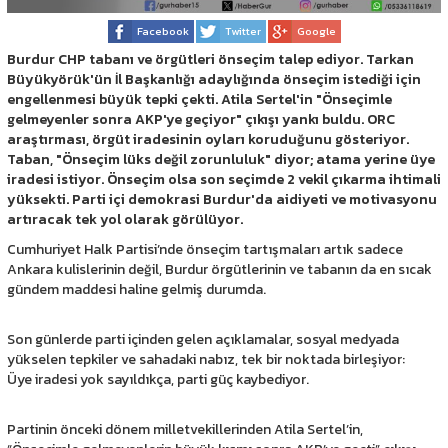
Facebook
Twitter
Google
Burdur CHP tabanı ve örgütleri önseçim talep ediyor. Tarkan
Büyükyörük'ün İl Başkanlığı adaylığında önseçim istediği için
engellenmesi büyük tepki çekti. Atila Sertel'in "Önseçimle
gelmeyenler sonra AKP'ye geçiyor" çıkışı yankı buldu. ORC
araştırması, örgüt iradesinin oyları koruduğunu gösteriyor.
Taban, "Önseçim lüks değil zorunluluk" diyor; atama yerine üye
iradesi istiyor. Önseçim olsa son seçimde 2 vekil çıkarma ihtimali
yüksekti. Parti içi demokrasi Burdur'da aidiyeti ve motivasyonu
artıracak tek yol olarak görülüyor.
Cumhuriyet Halk Partisi’nde önseçim tartışmaları artık sadece
Ankara kulislerinin değil, Burdur örgütlerinin ve tabanın da en sıcak
gündem maddesi haline gelmiş durumda.
Son günlerde parti içinden gelen açıklamalar, sosyal medyada
yükselen tepkiler ve sahadaki nabız, tek bir noktada birleşiyor:
Üye iradesi yok sayıldıkça, parti güç kaybediyor.
Partinin önceki dönem milletvekillerinden Atila Sertel’in,