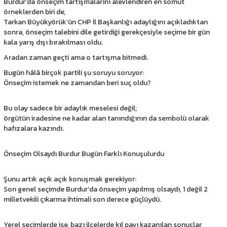
Burdur’da önseçim tartışmalarını alevlendiren en somut
örneklerden biri de,
Tarkan Büyükyörük’ün CHP İl Başkanlığı adaylığını açıkladıktan
sonra, önseçim talebini dile getirdiği gerekçesiyle seçime bir gün
kala yarış dışı bırakılması oldu.
Aradan zaman geçti ama o tartışma bitmedi.
Bugün hâlâ birçok partili şu soruyu soruyor:
Önseçim istemek ne zamandan beri suç oldu?
Bu olay sadece bir adaylık meselesi değil;
örgütün iradesine ne kadar alan tanındığının da sembolü olarak
hafızalara kazındı.
Önseçim Olsaydı Burdur Bugün Farklı Konuşulurdu
Şunu artık açık açık konuşmak gerekiyor:
Son genel seçimde Burdur’da önseçim yapılmış olsaydı, 1 değil 2
milletvekili çıkarma ihtimali son derece güçlüydü.
Yerel seçimlerde ise, bazı ilçelerde kıl payı kazanılan sonuçlar,