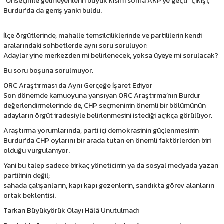
“Önseçimle gelmeyenlerin büyük kısmı sonra AKP’ye geçti” çıkışı,
Burdur’da da geniş yankı buldu.
İlçe örgütlerinde, mahalle temsilciliklerinde ve partililerin kendi
aralarındaki sohbetlerde aynı soru soruluyor:
Adaylar yine merkezden mi belirlenecek, yoksa üyeye mi sorulacak?
Bu soru boşuna sorulmuyor.
ORC Araştırması da Aynı Gerçeğe İşaret Ediyor
Son dönemde kamuoyuna yansıyan ORC Araştırma’nın Burdur
değerlendirmelerinde de, CHP seçmeninin önemli bir bölümünün
adayların örgüt iradesiyle belirlenmesini istediği açıkça görülüyor.
Araştırma yorumlarında, parti içi demokrasinin güçlenmesinin
Burdur’da CHP oylarını bir arada tutan en önemli faktörlerden biri
olduğu vurgulanıyor.
Yani bu talep sadece birkaç yöneticinin ya da sosyal medyada yazan
partilinin değil;
sahada çalışanların, kapı kapı gezenlerin, sandıkta görev alanların
ortak beklentisi.
Tarkan Büyükyörük Olayı Hâlâ Unutulmadı