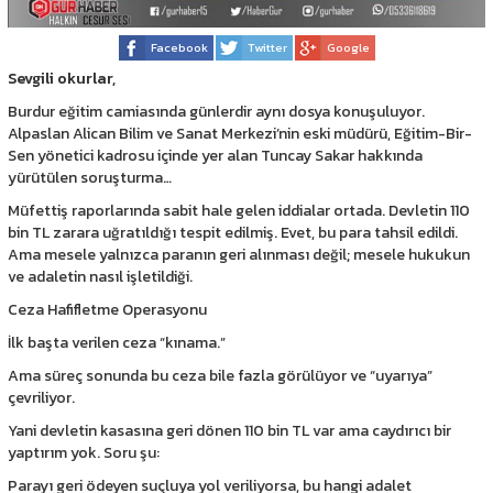
Facebook
Twitter
Google
Sevgili okurlar,
Burdur eğitim camiasında günlerdir aynı dosya konuşuluyor.
Alpaslan Alican Bilim ve Sanat Merkezi’nin eski müdürü, Eğitim-Bir-
Sen yönetici kadrosu içinde yer alan Tuncay Sakar hakkında
yürütülen soruşturma…
Müfettiş raporlarında sabit hale gelen iddialar ortada. Devletin 110
bin TL zarara uğratıldığı tespit edilmiş. Evet, bu para tahsil edildi.
Ama mesele yalnızca paranın geri alınması değil; mesele hukukun
ve adaletin nasıl işletildiği.
Ceza Hafifletme Operasyonu
İlk başta verilen ceza “kınama.”
Ama süreç sonunda bu ceza bile fazla görülüyor ve “uyarıya”
çevriliyor.
Yani devletin kasasına geri dönen 110 bin TL var ama caydırıcı bir
yaptırım yok. Soru şu:
Parayı geri ödeyen suçluya yol veriliyorsa, bu hangi adalet