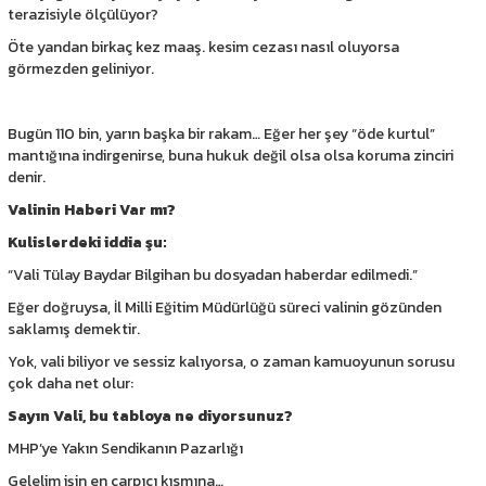
terazisiyle ölçülüyor?
Öte yandan birkaç kez maaş. kesim cezası nasıl oluyorsa
görmezden geliniyor.
Bugün 110 bin, yarın başka bir rakam… Eğer her şey “öde kurtul”
mantığına indirgenirse, buna hukuk değil olsa olsa koruma zinciri
denir.
Valinin Haberi Var mı?
Kulislerdeki iddia şu:
“Vali Tülay Baydar Bilgihan bu dosyadan haberdar edilmedi.”
Eğer doğruysa, İl Milli Eğitim Müdürlüğü süreci valinin gözünden
saklamış demektir.
Yok, vali biliyor ve sessiz kalıyorsa, o zaman kamuoyunun sorusu
çok daha net olur:
Sayın Vali, bu tabloya ne diyorsunuz?
MHP’ye Yakın Sendikanın Pazarlığı
Gelelim işin en çarpıcı kısmına…