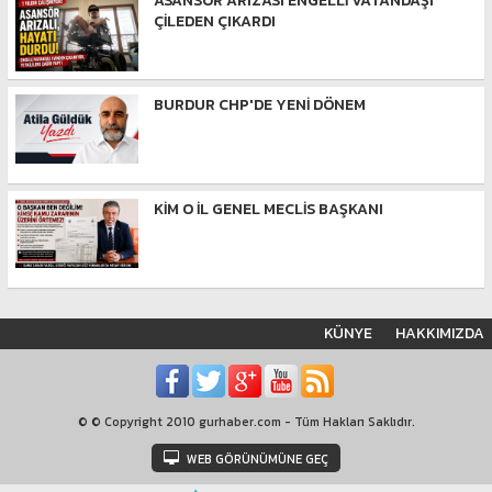
ASANSÖR ARIZASI ENGELLİ VATANDAŞI
ÇİLEDEN ÇIKARDI
BURDUR CHP'DE YENİ DÖNEM
KİM O İL GENEL MECLİS BAŞKANI
KÜNYE
HAKKIMIZDA
© © Copyright 2010 gurhaber.com - Tüm Hakları Saklıdır.
WEB GÖRÜNÜMÜNE GEÇ