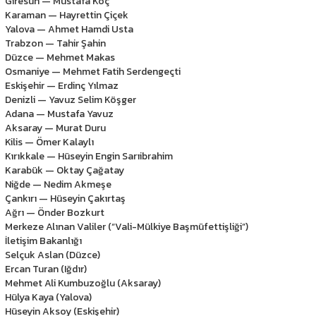
Giresun — Mustafa Koç
Karaman — Hayrettin Çiçek
Yalova — Ahmet Hamdi Usta
Trabzon — Tahir Şahin
Düzce — Mehmet Makas
Osmaniye — Mehmet Fatih Serdengeçti
Eskişehir — Erdinç Yılmaz
Denizli — Yavuz Selim Köşger
Adana — Mustafa Yavuz
Aksaray — Murat Duru
Kilis — Ömer Kalaylı
Kırıkkale — Hüseyin Engin Sarıibrahim
Karabük — Oktay Çağatay
Niğde — Nedim Akmeşe
Çankırı — Hüseyin Çakırtaş
Ağrı — Önder Bozkurt
Merkeze Alınan Valiler (“Vali-Mülkiye Başmüfettişliği”)
İletişim Bakanlığı
Selçuk Aslan (Düzce)
Ercan Turan (Iğdır)
Mehmet Ali Kumbuzoğlu (Aksaray)
Hülya Kaya (Yalova)
Hüseyin Aksoy (Eskişehir)