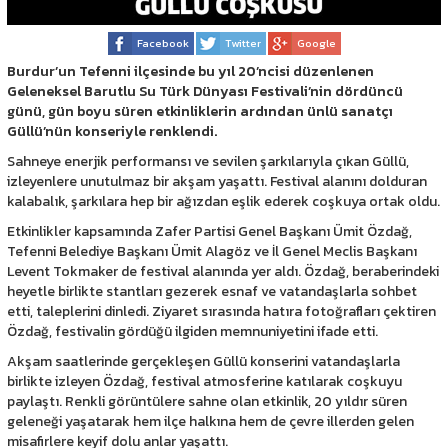
Facebook
Twitter
Google
Burdur’un Tefenni ilçesinde bu yıl 20’ncisi düzenlenen
Geleneksel Barutlu Su Türk Dünyası Festivali’nin dördüncü
günü, gün boyu süren etkinliklerin ardından ünlü sanatçı
Güllü’nün konseriyle renklendi.
Sahneye enerjik performansı ve sevilen şarkılarıyla çıkan Güllü,
izleyenlere unutulmaz bir akşam yaşattı. Festival alanını dolduran
kalabalık, şarkılara hep bir ağızdan eşlik ederek coşkuya ortak oldu.
Etkinlikler kapsamında Zafer Partisi Genel Başkanı Ümit Özdağ,
Tefenni Belediye Başkanı Ümit Alagöz ve İl Genel Meclis Başkanı
Levent Tokmaker de festival alanında yer aldı. Özdağ, beraberindeki
heyetle birlikte stantları gezerek esnaf ve vatandaşlarla sohbet
etti, taleplerini dinledi. Ziyaret sırasında hatıra fotoğrafları çektiren
Özdağ, festivalin gördüğü ilgiden memnuniyetini ifade etti.
Akşam saatlerinde gerçekleşen Güllü konserini vatandaşlarla
birlikte izleyen Özdağ, festival atmosferine katılarak coşkuyu
paylaştı. Renkli görüntülere sahne olan etkinlik, 20 yıldır süren
geleneği yaşatarak hem ilçe halkına hem de çevre illerden gelen
misafirlere keyif dolu anlar yaşattı.