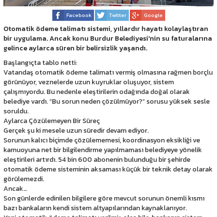
Facebook
Twitter
Google
Otomatik ödeme talimatı sistemi, yıllardır hayatı kolaylaştıran
bir uygulama. Ancak konu Burdur Belediyesi'nin su faturalarına
gelince aylarca süren bir belirsizlik yaşandı.
Başlangıçta tablo netti:
Vatandaş otomatik ödeme talimatı vermiş olmasına rağmen borçlu
görünüyor, veznelerde uzun kuyruklar oluşuyor, sistem
çalışmıyordu. Bu nedenle eleştirilerin odağında doğal olarak
belediye vardı. “Bu sorun neden çözülmüyor?” sorusu yüksek sesle
soruldu.
Aylarca Çözülemeyen Bir Süreç
Gerçek şu ki mesele uzun süredir devam ediyor.
Sorunun kalıcı biçimde çözülememesi, koordinasyon eksikliği ve
kamuoyuna net bir bilgilendirme yapılmaması belediyeye yönelik
eleştirileri artırdı. 54 bin 600 abonenin bulunduğu bir şehirde
otomatik ödeme sisteminin aksaması küçük bir teknik detay olarak
görülemezdi.
Ancak…
Son günlerde edinilen bilgilere göre mevcut sorunun önemli kısmı
bazı bankaların kendi sistem altyapılarından kaynaklanıyor.