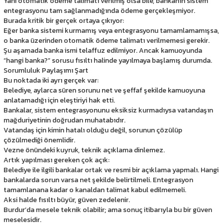
Yani otomatik ödeme talimatı verilmiş olsa bile, bankanın sistem
entegrasyonu tam sağlanmadığında ödeme gerçekleşmiyor.
Burada kritik bir gerçek ortaya çıkıyor:
Eğer banka sistemi kurmamış veya entegrasyonu tamamlamamışsa,
o banka üzerinden otomatik ödeme talimatı verilmemesi gerekir.
Şu aşamada banka ismi telaffuz edilmiyor. Ancak kamuoyunda
“hangi banka?” sorusu fısıltı halinde yayılmaya başlamış durumda.
Sorumluluk Paylaşımı Şart
Bu noktada iki ayrı gerçek var:
Belediye, aylarca süren sorunu net ve şeffaf şekilde kamuoyuna
anlatamadığı için eleştiriyi hak etti.
Bankalar, sistem entegrasyonunu eksiksiz kurmadıysa vatandaşın
mağduriyetinin doğrudan muhatabıdır.
Vatandaş için kimin hatalı olduğu değil, sorunun çözülüp
çözülmediği önemlidir.
Vezne önündeki kuyruk, teknik açıklama dinlemez.
Artık yapılması gereken çok açık:
Belediye ile ilgili bankalar ortak ve resmi bir açıklama yapmalı. Hangi
bankalarda sorun varsa net şekilde belirtilmeli. Entegrasyon
tamamlanana kadar o kanaldan talimat kabul edilmemeli.
Aksi halde fısıltı büyür, güven zedelenir.
Burdur’da mesele teknik olabilir; ama sonuç itibarıyla bu bir güven
meselesidir.