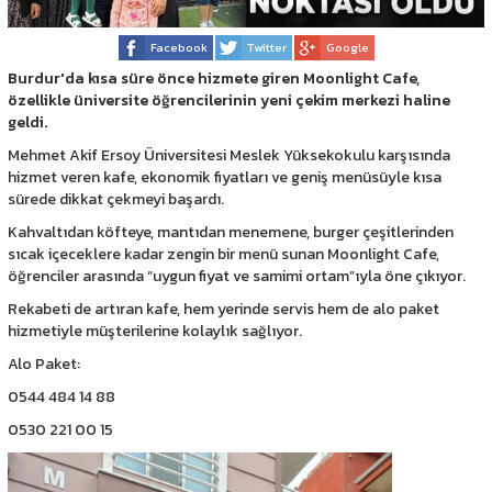
Facebook
Twitter
Google
Burdur'da kısa süre önce hizmete giren Moonlight Cafe,
özellikle üniversite öğrencilerinin yeni çekim merkezi haline
geldi.
Mehmet Akif Ersoy Üniversitesi Meslek Yüksekokulu karşısında
hizmet veren kafe, ekonomik fiyatları ve geniş menüsüyle kısa
sürede dikkat çekmeyi başardı.
Kahvaltıdan köfteye, mantıdan menemene, burger çeşitlerinden
sıcak içeceklere kadar zengin bir menü sunan Moonlight Cafe,
öğrenciler arasında “uygun fiyat ve samimi ortam”ıyla öne çıkıyor.
Rekabeti de artıran kafe, hem yerinde servis hem de alo paket
hizmetiyle müşterilerine kolaylık sağlıyor.
Alo Paket:
0544 484 14 88
0530 221 00 15