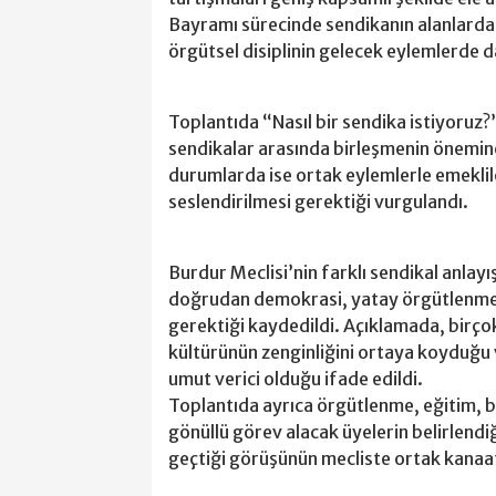
Bayramı sürecinde sendikanın alanlarda
örgütsel disiplinin gelecek eylemlerde d
Toplantıda “Nasıl bir sendika istiyoruz?
sendikalar arasında birleşmenin önemine
durumlarda ise ortak eylemlerle emeklile
seslendirilmesi gerektiği vurgulandı.
Burdur Meclisi’nin farklı sendikal anlayı
doğrudan demokrasi, yatay örgütlenme 
gerektiği kaydedildi. Açıklamada, birço
kültürünün zenginliğini ortaya koyduğ
umut verici olduğu ifade edildi.
Toplantıda ayrıca örgütlenme, eğitim, ba
gönüllü görev alacak üyelerin belirlendi
geçtiği görüşünün mecliste ortak kanaat