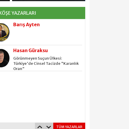
AN KİM?
KÖŞE YAZARLARI
Hasan Güraksu
Görünmeyen Suçun Ülkesi:
Türkiye'de Cinsel Tacizde "Karanlık
Oran"
Barış Ayten
Hasan Güraksu
Görünmeyen Suçun Ülkesi:
Türkiye'de Cinsel Tacizde "Karanlık
Oran"
TÜM YAZARLAR