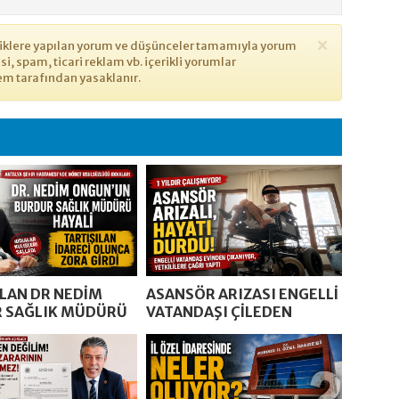
×
eriklere yapılan yorum ve düşünceler tamamıyla yorum
yasi, spam, ticari reklam vb. içerikli yorumlar
em tarafından yasaklanır.
ILAN DR NEDİM
ASANSÖR ARIZASI ENGELLİ
 SAĞLIK MÜDÜRÜ
VATANDAŞI ÇİLEDEN
CAK
ÇIKARDI