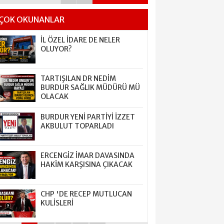
ÇOK OKUNANLAR
İL ÖZEL İDARE DE NELER
OLUYOR?
TARTIŞILAN DR NEDİM
BURDUR SAĞLIK MÜDÜRÜ MÜ
OLACAK
BURDUR YENİ PARTİYİ İZZET
AKBULUT TOPARLADI
ERCENGİZ İMAR DAVASINDA
HAKİM KARŞISINA ÇIKACAK
CHP 'DE RECEP MUTLUCAN
KULİSLERİ