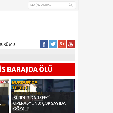
AN KİM?
ÜDÜRÜ MÜ
DEN ÇIKARDI
İS BARAJDA ÖLÜ
LMEDİ
BURDUR’DA TEFECİ
L
OPERASYONU: ÇOK SAYIDA
GÖZALTI
Barış Ayten