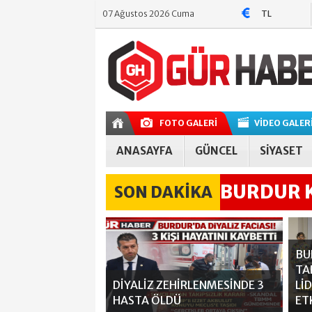
07 Ağustos 2026 Cuma
TL
TL
FOTO GALERİ
VİDEO GALER
ANASAYFA
GÜNCEL
SİYASET
BURDUR K
SON DAKİKA
BULUNDU
BU
TA
DİYALİZ ZEHİRLENMESİNDE 3
Lİ
HASTA ÖLDÜ
ET