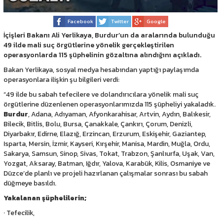
Facebook
Twitter
Google
İçişleri Bakanı Ali Yerlikaya, Burdur’un da aralarında bulunduğu
49 ilde mali suç örgütlerine yönelik gerçekleştirilen
operasyonlarda 115 şüphelinin gözaltına alındığını açıkladı.
Bakan Yerlikaya, sosyal medya hesabından yaptığı paylaşımda
operasyonlara ilişkin şu bilgileri verdi:
“49 ilde bu sabah tefecilere ve dolandırıcılara yönelik mali suç
örgütlerine düzenlenen operasyonlarımızda 115 şüpheliyi yakaladık.
Burdur
, Adana, Adıyaman, Afyonkarahisar, Artvin, Aydın, Balıkesir,
Bilecik, Bitlis, Bolu, Bursa, Çanakkale, Çankırı, Çorum, Denizli,
Diyarbakır, Edirne, Elazığ, Erzincan, Erzurum, Eskişehir, Gaziantep,
Isparta, Mersin, İzmir, Kayseri, Kırşehir, Manisa, Mardin, Muğla, Ordu,
Sakarya, Samsun, Sinop, Sivas, Tokat, Trabzon, Şanlıurfa, Uşak, Van,
Yozgat, Aksaray, Batman, Iğdır, Yalova, Karabük, Kilis, Osmaniye ve
Düzce’de planlı ve projeli hazırlanan çalışmalar sonrası bu sabah
düğmeye basıldı.
Yakalanan şüphelilerin;
· Tefecilik,