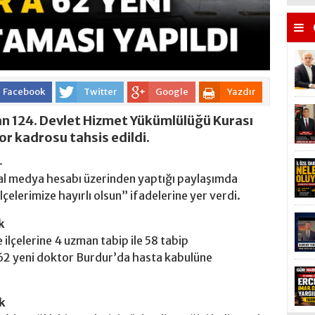
Facebook
Twitter
Google
Yazdır
lan 124. Devlet Hizmet Yükümlülüğü Kurası
r kadrosu tahsis edildi.
L
al medya hesabı üzerinden yaptığı paylaşımda
elerimize hayırlı olsun” ifadelerine yer verdi.
k
lçelerine 4 uzman tabip ile 58 tabip
 62 yeni doktor Burdur’da hasta kabulüne
k