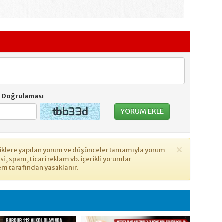
k Doğrulaması
Gönder
YORUM EKLE
×
eriklere yapılan yorum ve düşünceler tamamıyla yorum
yasi, spam, ticari reklam vb. içerikli yorumlar
em tarafından yasaklanır.