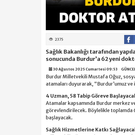
2375
Sağlık Bakanlığı tarafından yapı
sonucunda Burdur’a 62 yeni dokto
30 Ağustos 2025 Cumartesi 09:53
GÜNCE
Burdur Milletvekili Mustafa Oğuz, sosy
atamaları duyurarak, “Burdur’umuz ve ilç
4 Uzman, 58 Tabip Göreve Başlayaca
Atamalar kapsamında Burdur merkez ve i
görevlendirilecek. Böylelikle toplamda
başlayacak.
Sağlık Hizmetlerine Katkı Sağlayaca