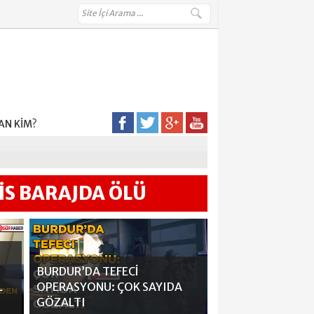
'DA VAR
AN KİM?
ÜDÜRÜ MÜ
DEN ÇIKARDI
İS BARAJDA ÖLÜ
LMEDİ
BURDUR’DA TEFECİ
L
OPERASYONU: ÇOK SAYIDA
GÖZALTI