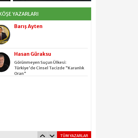
Barış Ayten
'DA VAR
KÖŞE YAZARLARI
Hasan Güraksu
Görünmeyen Suçun Ülkesi:
Türkiye'de Cinsel Tacizde "Karanlık
Oran"
Barış Ayten
Hasan Güraksu
Görünmeyen Suçun Ülkesi:
Türkiye'de Cinsel Tacizde "Karanlık
Oran"
TÜM YAZARLAR