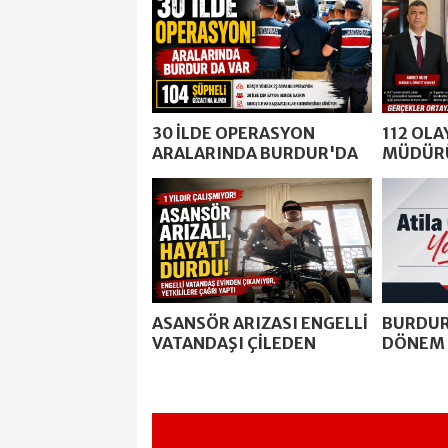
30 İLDE OPERASYON
112 OL
ARALARINDA BURDUR'DA
MÜDÜR
VAR
KİM?
ASANSÖR ARIZASI ENGELLİ
BURDUR
VATANDAŞI ÇİLEDEN
DÖNEM
ÇIKARDI