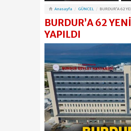
Anasayfa
GÜNCEL
BURDUR’A 62 YE
BURDUR’A 62 YEN
YAPILDI