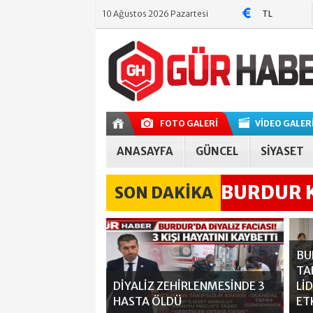
TL
10 Ağustos 2026 Pazartesi
TL
TL
FOTO GALERİ
VİDEO GALER
ANASAYFA
GÜNCEL
SİYASET
BURDUR K
SON DAKİKA
BULUNDU
BU
TA
DİYALİZ ZEHİRLENMESİNDE 3
Lİ
HASTA ÖLDÜ
ET