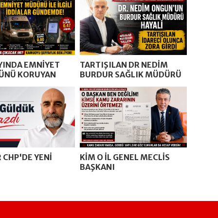
AYINDA EMNİYET
TARTIŞILAN DR NEDİM
ÜNÜ KORUYAN
BURDUR SAĞLIK MÜDÜRÜ
MÜ OLACAK
 CHP'DE YENİ
KİM O İL GENEL MECLİS
BAŞKANI