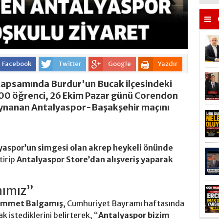
Facebook
Twitter
Google
Yazdır
 kapsamında Burdur'un Bucak ilçesindeki
00 öğrenci, 26 Ekim Pazar günü Corendon
 oynanan Antalyaspor-Başakşehir maçını
yaspor’un simgesi olan akrep heykeli önünde
tirip
Antalyaspor Store’dan alışveriş yaparak
mımız”
mmet Balgamış
, Cumhuriyet Bayramı haftasında
 istediklerini belirterek, “
Antalyaspor bizim