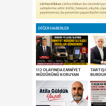
Lütfen Dikkat
Lütfen Dikkat: Bu sitedeki iç
sahiplerine aittir. Küfür, hakaret, ırkçılık, si
yayınlanmaz, bu yorumları yapan kişiler sist
DİĞER HABERLER
112 OLAYINDA EMNİYET
TARTIŞ
MÜDÜRÜNÜ KORUYAN
BURDUR
KİM?
MÜ OLA