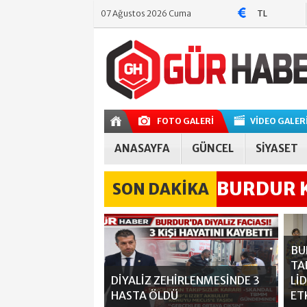
07 Ağustos 2026 Cuma
TL
TL
TL
FOTO GALERİ
VİDEO GALER
ANASAYFA
GÜNCEL
SİYASET
BURDUR K
SON DAKİKA
BULUNDU
BU
TA
DİYALİZ ZEHİRLENMESİNDE 3
Lİ
HASTA ÖLDÜ
ET