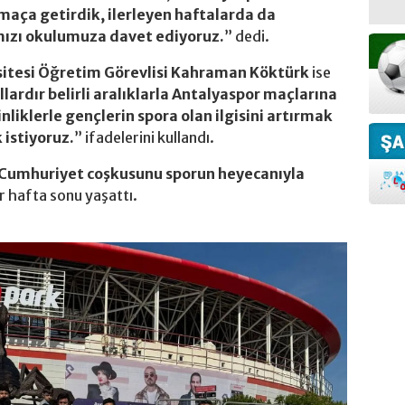
maça getirdik, ilerleyen haftalarda da
ızı okulumuza davet ediyoruz.
” dedi.
sitesi Öğretim Görevlisi Kahraman Köktürk
ise
ıllardır belirli aralıklarla Antalyaspor maçlarına
nliklerle gençlerin spora olan ilgisini artırmak
 istiyoruz.
” ifadelerini kullandı.
Cumhuriyet coşkusunu sporun heyecanıyla
r hafta sonu yaşattı.