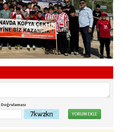
k Doğrulaması
Gönder
YORUM EKLE