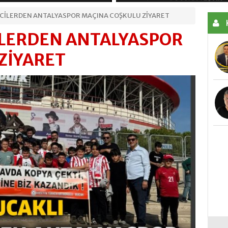
BURDUR CHP DE TOPLU İSTİFALAR
CİLERDEN ANTALYASPOR MAÇINA COŞKULU ZİYARET
112 OLAYINDA EMNİYET MÜDÜRÜNÜ KORUY
İLERDEN ANTALYASPOR
ZİYARET