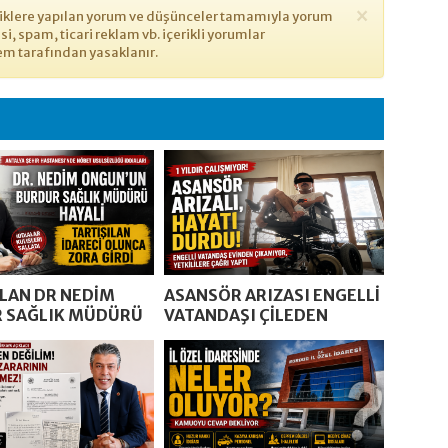
×
eriklere yapılan yorum ve düşünceler tamamıyla yorum
yasi, spam, ticari reklam vb. içerikli yorumlar
em tarafından yasaklanır.
ILAN DR NEDİM
ASANSÖR ARIZASI ENGELLİ
 SAĞLIK MÜDÜRÜ
VATANDAŞI ÇİLEDEN
CAK
ÇIKARDI