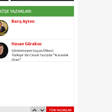
AN KİM?
Barış Ayten
KÖŞE YAZARLARI
Hasan Güraksu
Görünmeyen Suçun Ülkesi:
Türkiye'de Cinsel Tacizde "Karanlık
Oran"
Barış Ayten
Hasan Güraksu
Görünmeyen Suçun Ülkesi:
Türkiye'de Cinsel Tacizde "Karanlık
Oran"
TÜM YAZARLAR