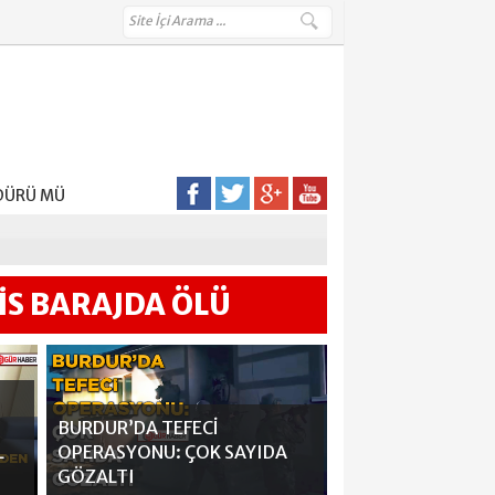
AN KİM?
ÜDÜRÜ MÜ
DEN ÇIKARDI
İS BARAJDA ÖLÜ
LMEDİ
BURDUR’DA TEFECİ
L
OPERASYONU: ÇOK SAYIDA
GÖZALTI