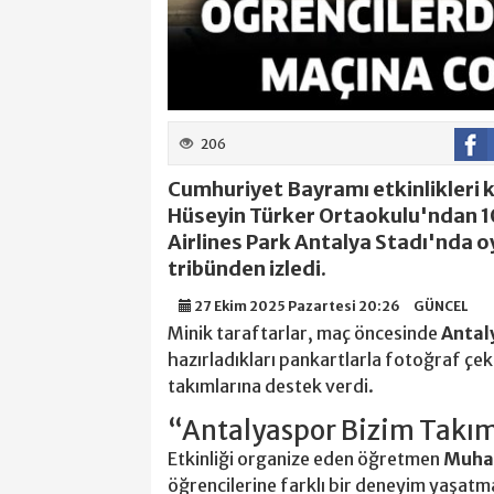
206
Cumhuriyet Bayramı etkinlikleri
Hüseyin Türker Ortaokulu'ndan 1
Airlines Park Antalya Stadı'nda
tribünden izledi.
27 Ekim 2025 Pazartesi 20:26
GÜNCEL
Minik taraftarlar, maç öncesinde
Antal
hazırladıkları pankartlarla fotoğraf çek
takımlarına destek verdi.
“Antalyaspor Bizim Takı
Etkinliği organize eden öğretmen
Muha
öğrencilerine farklı bir deneyim yaşatmak