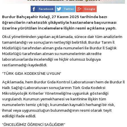
Facebook
Twitter
Google
Burdur Bahçeşehir Koleji, 27 Kasım 2025 tarihinde bazı
öğrencilerin rahatsızlık şikâyetiyle hastanelere başvurması
üzerine yürütülen incelemelere ilişkin resmi açıklama yaptı.
Okul yönetiminden yapılan açıklamada, sürece dair tüm analizlerin
tamamlandığı ve sonuçların netleştiği belirtildi. Burdur Tarım İl
Müdürlüğü tarafından alınan gıda numuneleri ile Burdur İl Sağlık
Müdürlüğü tarafından alınan su numunelerinin akredite
laboratuvarlarda incelendiği ve hiçbir olumsuz bulguya
rastlanmadığı kaydedildi.
“TÜRK GIDA KODEKSİ’NE UYGUN”
Açıklamada, hem Burdur Gıda Kontrol Laboratuvarı hem de Burdur İl
Halk Sağlığı Laboratuvarı sonuçlarının Türk Gıda Kodeksi
Mikrobiyolojik Kriterler Yönetmeliği’ne uygunluk gösterdiği
vurgulandı. Kurumun yemekhanesi ve kantinine ilişkin tüm
numunelerin temiz çıktığı, kurumdan kaynaklı herhangi bir risk,
ihmal veya uygunsuzluğun bulunmadığının resmi olarak teyit
edildiği ifade edildi.
“ÖNCELİĞİMİZ ÖĞRENCİ SAĞLIĞIDIR”